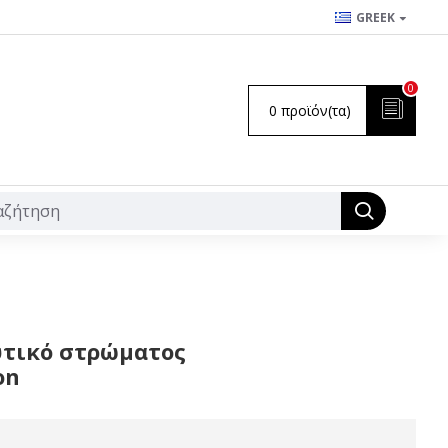
GREEK
0
0 προϊόν(τα)
υτικό στρώματος

on